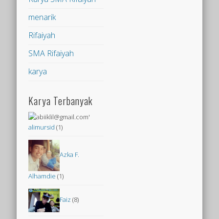
menarik
Rifaiyah
SMA Rifaiyah
karya
Karya Terbanyak
alimursid
(1)
Azka F.
Alhamdie
(1)
Faiz
(8)