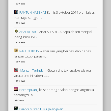
129 views
PANTUN NASEHAT
Kamis 3 oktober 2014 oleh faiz a.r
Hari raya sungguh...
125 views
APALAH ARTI
APALAH ARTI..??? Apalah arti menjadi
pengurus OSIS ...
110 views
RACUN TIKUS
Wahai Kau yang berdasi dan berjas
Jangan tutupi parasm...
106 views
-Mantan Terindah-
Getun sing tak rasakke wis ora
ana artine Iki kabeh pa...
101 views
Perempuan
jika seberang adalah penghalang maka
tentangmu a...
99 views
Parodi Mister Tukul Jalan-jalan