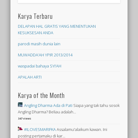
Karya Terbaru
DELAPAN HAL GRATIS YANG MENENTUKAN
KESUKSESAN ANDA
parodi masih dunia lain
MUWADDA’AH YPIR 2013/2014
waspadai bahaya SYI’AH
APALAH ARTI
Karya of the Month
Angling Dharma Ada di Pati
Siapa yang tak tahu sosok
Angling Dharma? Beliau adalah...
347 views
#ILOVESMARIFKA
Assalamu'alaikum kawan. Ini
posting pertamaku di kar...