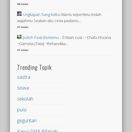
98 views
Ungkapan Sang Kalbu
Manis sepertimu Indah
wajahmu Seakan aku cinta padamu...
97 views
Jodoh Pasti Bertemu…
 Main cust : ~Chafa Ahzana
~Garneta [Tata] ~Rehandika...
91 views
Trending Topik
sastra
siswa
sekolah
puisi
geguritan
Karya SMA Rifaiyah