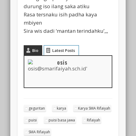
durung iso ilang saka atiku
Rasa tersnaku isih padha kaya
mbiyen
Sira wis dadi ‘mantan terindahku’,,,
Bio
Latest Posts
osis
geguritan
karya
Karya SMA Rifaiyah
puisi
puisi basa jawa
Rifaiyah
SMA Rifaiyah