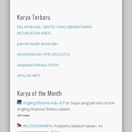
Karya Terbaru
DELAPAN HAL GRATIS YANG MENENTUKAN
KESUKSESAN ANDA
parodi masih dunia lain
MUWADDA’AH YPIR 2013/2014
waspadai bahaya SYI’AH
APALAH ARTI
Karya of the Month
Angling Dharma Ada di Pati
Siapa yang tak tahu sosok
Angling Dharma? Beliau adalah...
347 views
#ILOVESMARIFKA
Assalamu'alaikum kawan. Ini
posting pertamaku di kar...