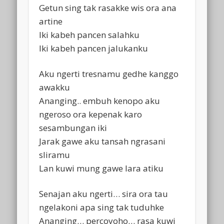
Getun sing tak rasakke wis ora ana
artine
Iki kabeh pancen salahku
Iki kabeh pancen jalukanku
Aku ngerti tresnamu gedhe kanggo
awakku
Ananging.. embuh kenopo aku
ngeroso ora kepenak karo
sesambungan iki
Jarak gawe aku tansah ngrasani
sliramu
Lan kuwi mung gawe lara atiku
Senajan aku ngerti… sira ora tau
ngelakoni apa sing tak tuduhke
Ananging… percoyoho… rasa kuwi