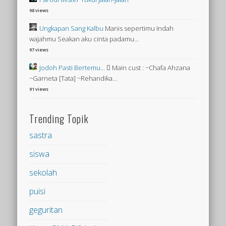
98 views
Ungkapan Sang Kalbu
Manis sepertimu Indah
wajahmu Seakan aku cinta padamu...
97 views
Jodoh Pasti Bertemu…
 Main cust : ~Chafa Ahzana
~Garneta [Tata] ~Rehandika...
91 views
Trending Topik
sastra
siswa
sekolah
puisi
geguritan