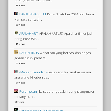
129 views
PANTUN NASEHAT
Kamis 3 oktober 2014 oleh faiz a.r
Hari raya sungguh...
125 views
APALAH ARTI
APALAH ARTI..??? Apalah arti menjadi
pengurus OSIS ...
110 views
RACUN TIKUS
Wahai Kau yang berdasi dan berjas
Jangan tutupi parasm...
106 views
-Mantan Terindah-
Getun sing tak rasakke wis ora
ana artine Iki kabeh pa...
101 views
Perempuan
jika seberang adalah penghalang maka
tentangmu a...
99 views
Parodi Mister Tukul Jalan-jalan