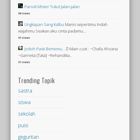
Parodi Mister Tukul Jalan-jalan
98 views
Ungkapan Sang Kalbu
Manis sepertimu Indah
wajahmu Seakan aku cinta padamu...
97 views
Jodoh Pasti Bertemu…
 Main cust : ~Chafa Ahzana
~Garneta [Tata] ~Rehandika...
91 views
Trending Topik
sastra
siswa
sekolah
puisi
geguritan