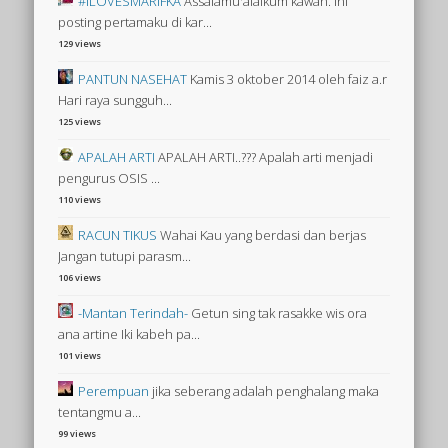
#ILOVESMARIFKA
Assalamu'alaikum kawan. Ini
posting pertamaku di kar...
129 views
PANTUN NASEHAT
Kamis 3 oktober 2014 oleh faiz a.r
Hari raya sungguh...
125 views
APALAH ARTI
APALAH ARTI..??? Apalah arti menjadi
pengurus OSIS ...
110 views
RACUN TIKUS
Wahai Kau yang berdasi dan berjas
Jangan tutupi parasm...
106 views
-Mantan Terindah-
Getun sing tak rasakke wis ora
ana artine Iki kabeh pa...
101 views
Perempuan
jika seberang adalah penghalang maka
tentangmu a...
99 views