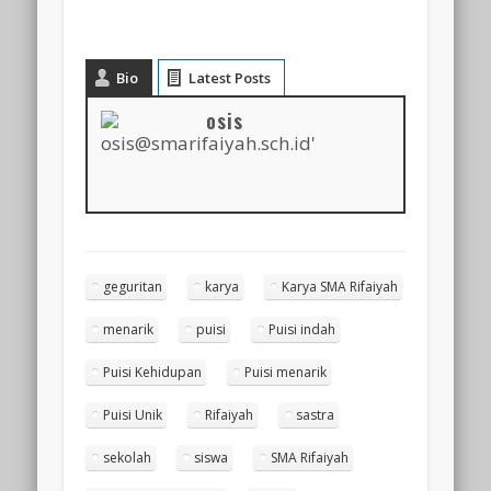
Bio
Latest Posts
osis
geguritan
karya
Karya SMA Rifaiyah
menarik
puisi
Puisi indah
Puisi Kehidupan
Puisi menarik
Puisi Unik
Rifaiyah
sastra
sekolah
siswa
SMA Rifaiyah