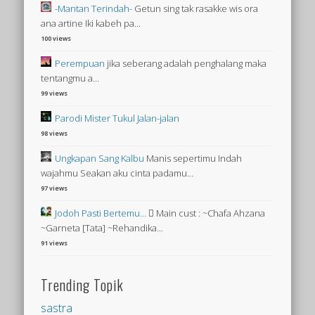
-Mantan Terindah-
Getun sing tak rasakke wis ora
ana artine Iki kabeh pa...
100 views
Perempuan
jika seberang adalah penghalang maka
tentangmu a...
99 views
Parodi Mister Tukul Jalan-jalan
98 views
Ungkapan Sang Kalbu
Manis sepertimu Indah
wajahmu Seakan aku cinta padamu...
97 views
Jodoh Pasti Bertemu…
 Main cust : ~Chafa Ahzana
~Garneta [Tata] ~Rehandika...
91 views
Trending Topik
sastra