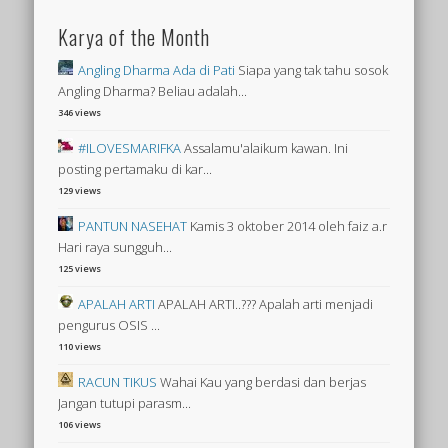
Karya of the Month
Angling Dharma Ada di Pati
Siapa yang tak tahu sosok
Angling Dharma? Beliau adalah...
346 views
#ILOVESMARIFKA
Assalamu'alaikum kawan. Ini
posting pertamaku di kar...
129 views
PANTUN NASEHAT
Kamis 3 oktober 2014 oleh faiz a.r
Hari raya sungguh...
125 views
APALAH ARTI
APALAH ARTI..??? Apalah arti menjadi
pengurus OSIS ...
110 views
RACUN TIKUS
Wahai Kau yang berdasi dan berjas
Jangan tutupi parasm...
106 views