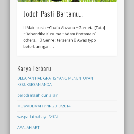
Jodoh Pasti Bertemu…
 Main cust : ~Chafa Ahzana ~Garneta [Tata]
~Rehandika Kusuma ~Adam Pratama n`
others…  Genre : terserah  Awas typo
beterbanngan …
Karya Terbaru
DELAPAN HAL GRATIS YANG MENENTUKAN
KESUKSESAN ANDA
parodi masih dunia lain
MUWADDA’AH YPIR 2013/2014
waspadai bahaya SYI’AH
APALAH ARTI