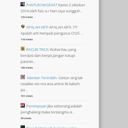
PANTUN NASEHAT
Kamis 3 oktober
2014 oleh faiz a.r Hari raya sungguh...
125 views
APALAH ARTI
APALAH ARTI..???
Apalah arti menjadi pengurus OSIS ...
110 views
RACUN TIKUS
Wahai Kau yang
berdasi dan berjas Jangan tutupi
parasm...
106 views
-Mantan Terindah-
Getun sing tak
rasakke wis ora ana artine Iki kabeh
pa...
101 views
Perempuan
jika seberang adalah
penghalang maka tentangmu a...
99 views