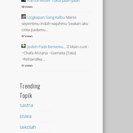
Parodi Mister Tukul Jalan-jalan
98 views
Ungkapan Sang Kalbu
Manis
sepertimu Indah wajahmu Seakan aku
cinta padamu...
97 views
Jodoh Pasti Bertemu…
 Main cust :
~Chafa Ahzana ~Garneta [Tata]
~Rehandika...
91 views
Trending
Topik
sastra
siswa
sekolah