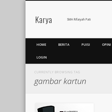
Karya
Facebook
Twitter
SMA Rifaiyah Pati
HOME
BERITA
PUISI
OPINI
LOGIN
CURRENTLY BROWSING TAG
gambar kartun