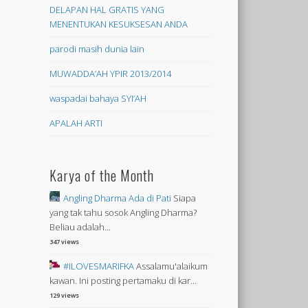
DELAPAN HAL GRATIS YANG
MENENTUKAN KESUKSESAN ANDA
parodi masih dunia lain
MUWADDA’AH YPIR 2013/2014
waspadai bahaya SYI’AH
APALAH ARTI
Karya of the Month
Angling Dharma Ada di Pati
Siapa
yang tak tahu sosok Angling Dharma?
Beliau adalah...
347 views
#ILOVESMARIFKA
Assalamu'alaikum
kawan. Ini posting pertamaku di kar...
129 views