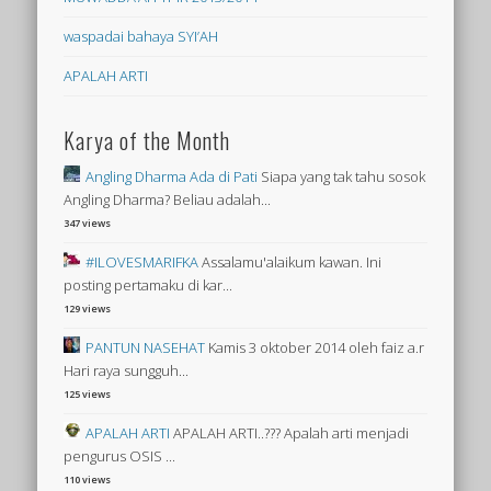
waspadai bahaya SYI’AH
APALAH ARTI
Karya of the Month
Angling Dharma Ada di Pati
Siapa yang tak tahu sosok
Angling Dharma? Beliau adalah...
347 views
#ILOVESMARIFKA
Assalamu'alaikum kawan. Ini
posting pertamaku di kar...
129 views
PANTUN NASEHAT
Kamis 3 oktober 2014 oleh faiz a.r
Hari raya sungguh...
125 views
APALAH ARTI
APALAH ARTI..??? Apalah arti menjadi
pengurus OSIS ...
110 views