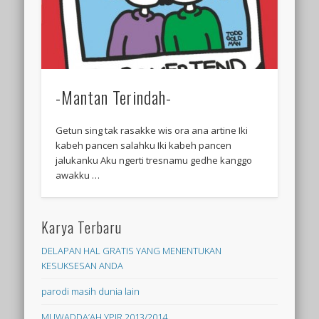
-Mantan Terindah-
Getun sing tak rasakke wis ora ana artine Iki
kabeh pancen salahku Iki kabeh pancen
jalukanku Aku ngerti tresnamu gedhe kanggo
awakku …
Karya Terbaru
DELAPAN HAL GRATIS YANG MENENTUKAN
KESUKSESAN ANDA
parodi masih dunia lain
MUWADDA’AH YPIR 2013/2014