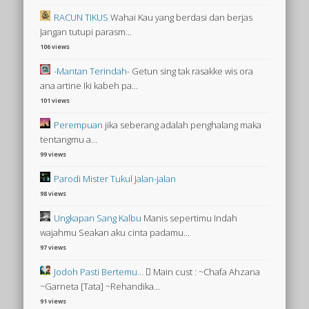
RACUN TIKUS
Wahai Kau yang berdasi dan berjas
Jangan tutupi parasm...
106 views
-Mantan Terindah-
Getun sing tak rasakke wis ora
ana artine Iki kabeh pa...
101 views
Perempuan
jika seberang adalah penghalang maka
tentangmu a...
99 views
Parodi Mister Tukul Jalan-jalan
98 views
Ungkapan Sang Kalbu
Manis sepertimu Indah
wajahmu Seakan aku cinta padamu...
97 views
Jodoh Pasti Bertemu…
 Main cust : ~Chafa Ahzana
~Garneta [Tata] ~Rehandika...
91 views