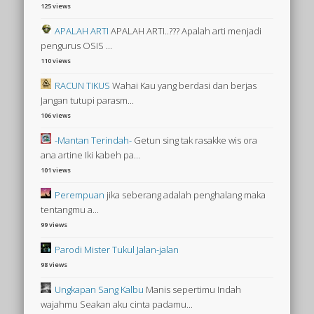
125 views
APALAH ARTI
APALAH ARTI..??? Apalah arti menjadi
pengurus OSIS ...
110 views
RACUN TIKUS
Wahai Kau yang berdasi dan berjas
Jangan tutupi parasm...
106 views
-Mantan Terindah-
Getun sing tak rasakke wis ora
ana artine Iki kabeh pa...
101 views
Perempuan
jika seberang adalah penghalang maka
tentangmu a...
99 views
Parodi Mister Tukul Jalan-jalan
98 views
Ungkapan Sang Kalbu
Manis sepertimu Indah
wajahmu Seakan aku cinta padamu...