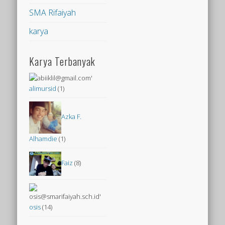
SMA Rifaiyah
karya
Karya Terbanyak
alimursid
(1)
Azka F.
Alhamdie
(1)
Faiz
(8)
osis
(14)