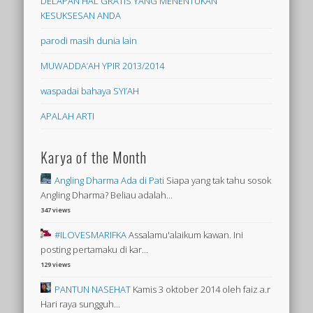
DELAPAN HAL GRATIS YANG MENENTUKAN
KESUKSESAN ANDA
parodi masih dunia lain
MUWADDA’AH YPIR 2013/2014
waspadai bahaya SYI’AH
APALAH ARTI
Karya of the Month
Angling Dharma Ada di Pati
Siapa yang tak tahu sosok
Angling Dharma? Beliau adalah...
347 views
#ILOVESMARIFKA
Assalamu'alaikum kawan. Ini
posting pertamaku di kar...
129 views
PANTUN NASEHAT
Kamis 3 oktober 2014 oleh faiz a.r
Hari raya sungguh...