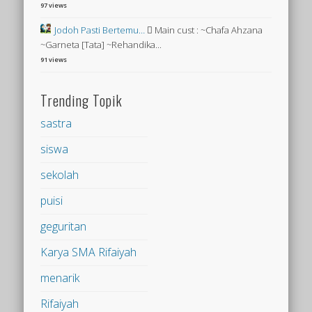
97 views
Jodoh Pasti Bertemu…
 Main cust : ~Chafa Ahzana
~Garneta [Tata] ~Rehandika...
91 views
Trending Topik
sastra
siswa
sekolah
puisi
geguritan
Karya SMA Rifaiyah
menarik
Rifaiyah