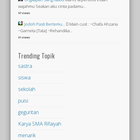
wajahmu Seakan aku cinta padamu...
97 views
Jodoh Pasti Bertemu…
 Main cust : ~Chafa Ahzana
~Garneta [Tata] ~Rehandika...
91 views
Trending Topik
sastra
siswa
sekolah
puisi
geguritan
Karya SMA Rifaiyah
menarik