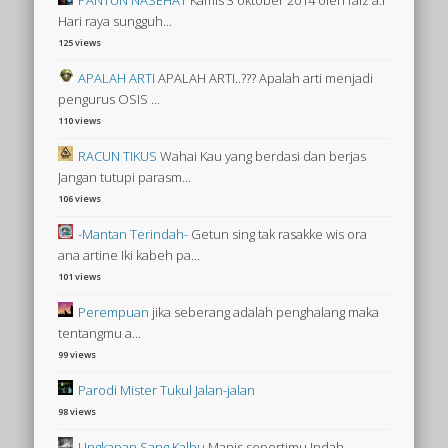
Hari raya sungguh...
125 views
APALAH ARTI
APALAH ARTI..??? Apalah arti menjadi
pengurus OSIS ...
110 views
RACUN TIKUS
Wahai Kau yang berdasi dan berjas
Jangan tutupi parasm...
106 views
-Mantan Terindah-
Getun sing tak rasakke wis ora
ana artine Iki kabeh pa...
101 views
Perempuan
jika seberang adalah penghalang maka
tentangmu a...
99 views
Parodi Mister Tukul Jalan-jalan
98 views
Ungkapan Sang Kalbu
Manis sepertimu Indah