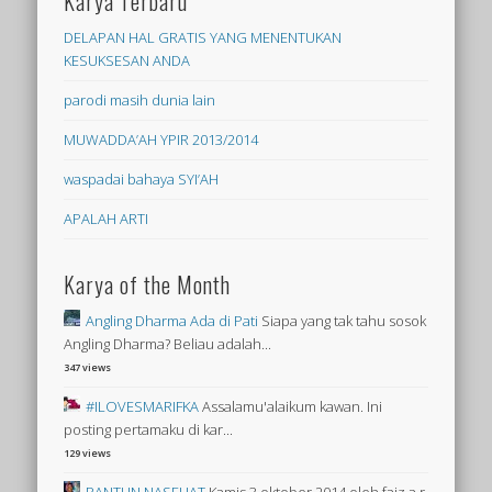
Karya Terbaru
DELAPAN HAL GRATIS YANG MENENTUKAN
KESUKSESAN ANDA
parodi masih dunia lain
MUWADDA’AH YPIR 2013/2014
waspadai bahaya SYI’AH
APALAH ARTI
Karya of the Month
Angling Dharma Ada di Pati
Siapa yang tak tahu sosok
Angling Dharma? Beliau adalah...
347 views
#ILOVESMARIFKA
Assalamu'alaikum kawan. Ini
posting pertamaku di kar...
129 views
PANTUN NASEHAT
Kamis 3 oktober 2014 oleh faiz a.r