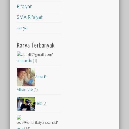
Rifaiyah
SMA Rifaiyah
karya
Karya Terbanyak
alimursid
(1)
Azka F.
Alhamdie
(1)
Faiz
(8)
osis
(14)