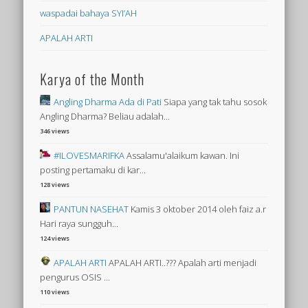
waspadai bahaya SYI’AH
APALAH ARTI
Karya of the Month
Angling Dharma Ada di Pati
Siapa yang tak tahu sosok
Angling Dharma? Beliau adalah...
346 views
#ILOVESMARIFKA
Assalamu'alaikum kawan. Ini
posting pertamaku di kar...
128 views
PANTUN NASEHAT
Kamis 3 oktober 2014 oleh faiz a.r
Hari raya sungguh...
124 views
APALAH ARTI
APALAH ARTI..??? Apalah arti menjadi
pengurus OSIS ...
110 views