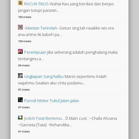
RACUN TIKUS
Wahai Kau yang berdasi dan berjas
Jangan tutupi parasm...
105 views
-Mantan Terindah-
Getun sing tak rasakke wis ora
ana artine Iki kabeh pa...
100 views
Perempuan
jika seberang adalah penghalang maka
tentangmu a...
99 views
Ungkapan Sang Kalbu
Manis sepertimu Indah
wajahmu Seakan aku cinta padamu...
97 views
Parodi Mister Tukul Jalan-jalan
97 views
Jodoh Pasti Bertemu…
 Main cust : ~Chafa Ahzana
~Garneta [Tata] ~Rehandika...
91 views