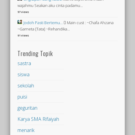
wajahmu Seakan aku cinta padamu...
97 views
Jodoh Pasti Bertemu…
 Main cust : ~Chafa Ahzana
~Garneta [Tata] ~Rehandika...
91 views
Trending Topik
sastra
siswa
sekolah
puisi
geguritan
Karya SMA Rifaiyah
menarik