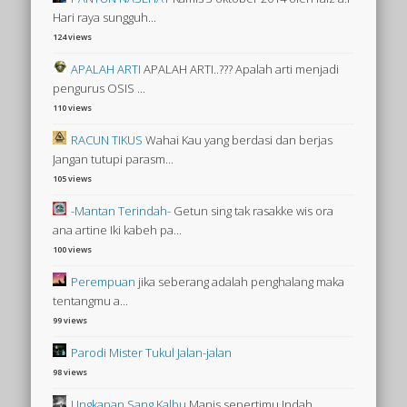
Hari raya sungguh...
124 views
APALAH ARTI
APALAH ARTI..??? Apalah arti menjadi
pengurus OSIS ...
110 views
RACUN TIKUS
Wahai Kau yang berdasi dan berjas
Jangan tutupi parasm...
105 views
-Mantan Terindah-
Getun sing tak rasakke wis ora
ana artine Iki kabeh pa...
100 views
Perempuan
jika seberang adalah penghalang maka
tentangmu a...
99 views
Parodi Mister Tukul Jalan-jalan
98 views
Ungkapan Sang Kalbu
Manis sepertimu Indah