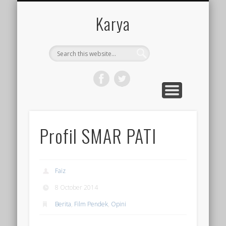
FILM PENDEK
KARIKATUR
SEJARAH
BUDAYA
SURVEY
CERPEN
DESAIN
BERITA
LOGIN
HOME
OPINI
PUISI
Karya
Profil SMAR PATI
Faiz
8 October 2014
Berita
,
Film Pendek
,
Opini