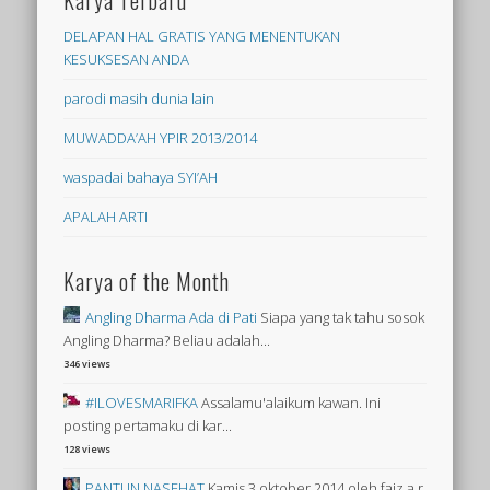
Karya Terbaru
DELAPAN HAL GRATIS YANG MENENTUKAN
KESUKSESAN ANDA
parodi masih dunia lain
MUWADDA’AH YPIR 2013/2014
waspadai bahaya SYI’AH
APALAH ARTI
Karya of the Month
Angling Dharma Ada di Pati
Siapa yang tak tahu sosok
Angling Dharma? Beliau adalah...
346 views
#ILOVESMARIFKA
Assalamu'alaikum kawan. Ini
posting pertamaku di kar...
128 views
PANTUN NASEHAT
Kamis 3 oktober 2014 oleh faiz a.r