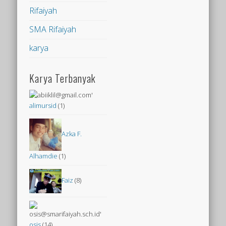
Rifaiyah
SMA Rifaiyah
karya
Karya Terbanyak
alimursid
(1)
Azka F.
Alhamdie
(1)
Faiz
(8)
osis
(14)