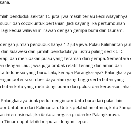
 sana.
ah penduduk sekitar 15 juta jiwa masih terlalu kecil wilayahnya.
subur dan cocok untuk pertanian. Jadi sayang jika pertumbuhan
m lagi kedua wilayah ini rawan dengan gempa bumi dan tsunami.
engan jumlah penduduk hanya 12 juta jiwa. Pulau Kalimantan jau
 dan Sulawesi dan jumlah penduduknya justru paling sedikit. Di
berapi dan merupakan pulau yang teraman dari gempa. Sementara 
an dengan Laut Jawa juga ombak relatif tenang dan aman dari
kota Indonesia yang baru. Lalu, kenapa Parangkaraya? Palangkaray
engan potensi sumber daya alam yang tinggi serta hutan yang
 hutan kota yang melindungi udara dari polusi dan kerusakan lahan
Palangkaraya tidak perlu mengimpor batu bara dari pulau lain
por batubara dari Kalimantan. Untuk pelabuhan utama, kota Sampi
 internasional. Jika ibukota negara pindah ke Palangkaraya,
a Timur dapat lebih berputar dengan cepat.