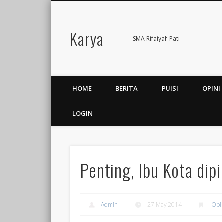
Karya
Facebook
Twitter
SMA Rifaiyah Pati
HOME
BERITA
PUISI
OPINI
LOGIN
Penting, Ibu Kota dip
Admin
27 May 2014
Opi