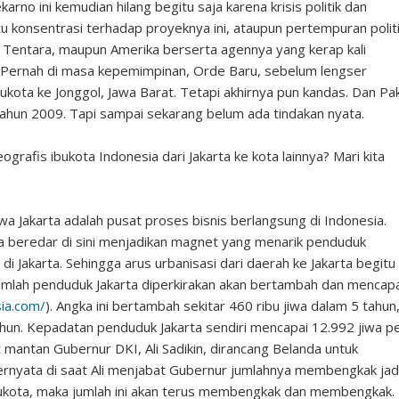
rno ini kemudian hilang begitu saja karena krisis politik dan
 konsentrasi terhadap proyeknya ini, ataupun pertempuran polit
, Tentara, maupun Amerika berserta agennya yang kerap kali
. Pernah di masa kepemimpinan, Orde Baru, sebelum lengser
ukota ke Jonggol, Jawa Barat. Tetapi akhirnya pun kandas. Dan Pa
ahun 2009. Tapi sampai sekarang belum ada tindakan nyata.
grafis ibukota Indonesia dari Jakarta ke kota lainnya? Mari kita
 Jakarta adalah pusat proses bisnis berlangsung di Indonesia.
ia beredar di sini menjadikan magnet yang menarik penduduk
di Jakarta. Sehingga arus urbanisasi dari daerah ke Jakarta begitu
jumlah penduduk Jakarta diperkirakan akan bertambah dan mencapa
ia.com/
). Angka ini bertambah sekitar 460 ribu jiwa dalam 5 tahun
ahun. Kepadatan penduduk Jakarta sendiri mencapai 12.992 jiwa p
t mantan Gubernur DKI, Ali Sadikin, dirancang Belanda untuk
yata di saat Ali menjabat Gubernur jumlahnya membengkak jad
di ibukota, maka jumlah ini akan terus membengkak dan membengkak.