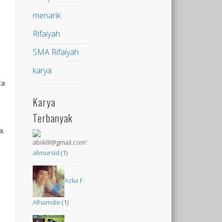
menarik
Rifaiyah
SMA Rifaiyah
karya
ta
Karya
Terbanyak
a.
n
alimursid
(1)
Azka F.
Alhamdie
(1)