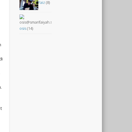
Faiz
(8)
osis
(14)
h
di
a
.
t