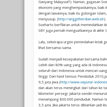
Ganyang Malaysia!?). Namun, gagasan Soeka
ekonomi yang menghempaskannya, baik itu
dengan lawannya, baik itu golongan Islam
menyusup. (
http://anggitherdian.web.id/
)
Soeharto berfikiran untuk memindahkan ib
SBY juga pernah menguatkannya di akhir t
Lalu, seberapa urgen pemindahan letak geo
lihat bersama-sama.
Sudah menjadi kesepakatan bersama bahwa
Lebih dari 80% uang yang ada di Indones
seluruh dari Indonesia untuk mencari uang 
tinggi. Dari hasil Sensus Penduduk 2010,
9,5 juta jiwa (
http://www.seputar-indones
dan akan terus meningkat dari tahun ke t
kilometer persegi. Jakarta sendiri menuru
menampung 800.000 penduduk. Namun tern
3,5 juta. Jika Jakarta terus dibiarkan ja