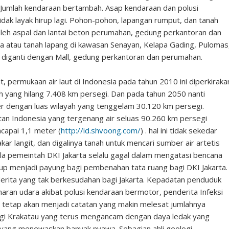
 Jumlah kendaraan bertambah. Asap kendaraan dan polusi
dak layak hirup lagi. Pohon-pohon, lapangan rumput, dan tanah
oleh aspal dan lantai beton perumahan, gedung perkantoran dan
ta atau tanah lapang di kawasan Senayan, Kelapa Gading, Pulomas
g diganti dengan Mall, gedung perkantoran dan perumahan.
hat, permukaan air laut di Indonesia pada tahun 2010 ini diperkiraka
ah yang hilang 7.408 km persegi. Dan pada tahun 2050 nanti
er dengan luas wilayah yang tenggelam 30.120 km persegi.
an Indonesia yang tergenang air seluas 90.260 km persegi
capai 1,1 meter (
http://id.shvoong.com/
) . hal ini tidak sekedar
r langit, dan digalinya tanah untuk mencari sumber air artetis
bila pemeintah DKI Jakarta selalu gagal dalam mengatasi bencana
up menjadi payung bagi pembenahan tata ruang bagi DKI Jakarta.
erita yang tak berkesudahan bagi Jakarta. Kepadatan penduduk
ran udara akibat polusi kendaraan bermotor, penderita Infeksi
 tetap akan menjadi catatan yang makin melesat jumlahnya
lagi Krakatau yang terus mengancam dengan daya ledak yang
 yang menewaskan banyak nyawa. Sebagian ahli geologi