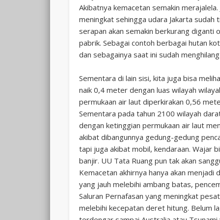
Akibatnya kemacetan semakin merajalela.
meningkat sehingga udara Jakarta sudah ti
serapan akan semakin berkurang diganti 
pabrik. Sebagai contoh berbagai hutan ko
dan sebagainya saat ini sudah menghilan
Sementara di lain sisi, kita juga bisa meli
naik 0,4 meter dengan luas wilayah wilay
permukaan air laut diperkirakan 0,56 met
Sementara pada tahun 2100 wilayah darat
dengan ketinggian permukaan air laut men
akibat dibangunnya gedung-gedung pencaka
tapi juga akibat mobil, kendaraan. Wajar 
banjir. UU Tata Ruang pun tak akan sangg
Kemacetan akhirnya hanya akan menjadi d
yang jauh melebihi ambang batas, pencema
Saluran Pernafasan yang meningkat pesat
melebihi kecepatan deret hitung. Belum 
terdengar sampai Australia atau Tsunami