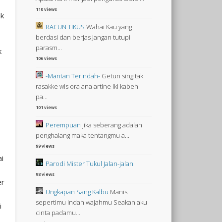
110 views
ik
RACUN TIKUS
Wahai Kau yang
berdasi dan berjas Jangan tutupi
parasm...
k
106 views
-Mantan Terindah-
Getun sing tak
rasakke wis ora ana artine Iki kabeh
pa...
101 views
Perempuan
jika seberang adalah
penghalang maka tentangmu a...
99 views
i
Parodi Mister Tukul Jalan-jalan
,
98 views
er
Ungkapan Sang Kalbu
Manis
sepertimu Indah wajahmu Seakan aku
i
cinta padamu...