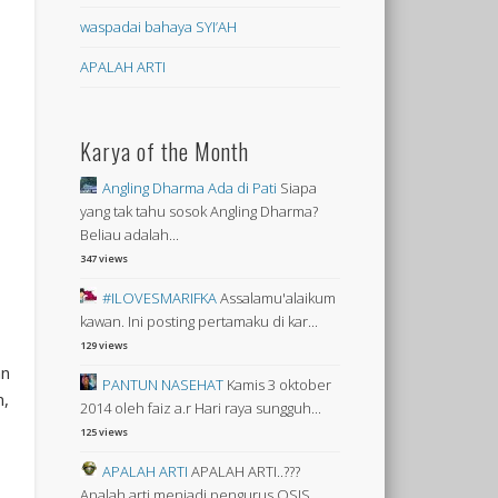
waspadai bahaya SYI’AH
APALAH ARTI
Karya of the Month
Angling Dharma Ada di Pati
Siapa
yang tak tahu sosok Angling Dharma?
Beliau adalah...
347 views
#ILOVESMARIFKA
Assalamu'alaikum
kawan. Ini posting pertamaku di kar...
129 views
an
PANTUN NASEHAT
Kamis 3 oktober
n,
2014 oleh faiz a.r Hari raya sungguh...
125 views
APALAH ARTI
APALAH ARTI..???
Apalah arti menjadi pengurus OSIS ...