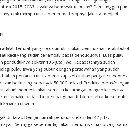
antara 2015-2083. layaknya bom waktu, bukan? Dan sungguh pun,
, rasanya tak mampu untuk menerima tetapnya Jakarta menjadi
!!
a adalah tempat yang cocok untuk rujukan pemindahan letak ibuko
ulau kecil yang sudah terlampau padat penduduknya. Luas pulau
h penduduknya sekitar 135 juta jiwa. Kepadatannya sudah
Apalagi pulau Jawa yang subur dengan persawahan yang sudah
i lahan pertanian untuk mencukupi kebutuhan pangan di Indonesi
ah akan berkurang sebanyak 50.000 hektar! Produksi beras/panga
 per tahun! Indonesia akan semakin kekurangan pangan karenanya.
 akan semakin padat dan pembangunan tidak tersebar ke seluruh
duk/over-crowded!
gak di Barat. Dengan jumlah penduduk lebih dari 42 juta,
mayan. Sehingga sebentar lagi akan mempunyai nasib yang sama