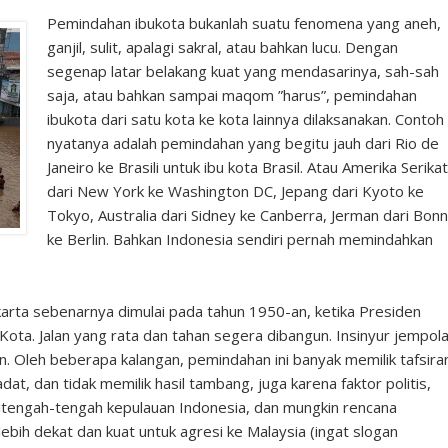
Pemindahan ibukota bukanlah suatu fenomena yang aneh,
ganjil, sulit, apalagi sakral, atau bahkan lucu. Dengan
segenap latar belakang kuat yang mendasarinya, sah-sah
saja, atau bahkan sampai maqom ”harus”, pemindahan
ibukota dari satu kota ke kota lainnya dilaksanakan. Contoh
nyatanya adalah pemindahan yang begitu jauh dari Rio de
Janeiro ke Brasili untuk ibu kota Brasil. Atau Amerika Serikat
dari New York ke Washington DC, Jepang dari Kyoto ke
Tokyo, Australia dari Sidney ke Canberra, Jerman dari Bonn
ke Berlin. Bahkan Indonesia sendiri pernah memindahkan
karta sebenarnya dimulai pada tahun 1950-an, ketika Presiden
ta. Jalan yang rata dan tahan segera dibangun. Insinyur jempol
n. Oleh beberapa kalangan, pemindahan ini banyak memilik tafsira
adat, dan tidak memilik hasil tambang, juga karena faktor politis,
 ditengah-tengah kepulauan Indonesia, dan mungkin rencana
ebih dekat dan kuat untuk agresi ke Malaysia (ingat slogan