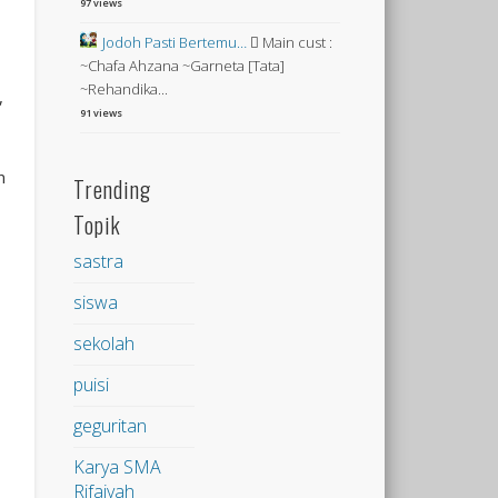
97 views
Jodoh Pasti Bertemu…
 Main cust :
~Chafa Ahzana ~Garneta [Tata]
~Rehandika...
,
91 views
n
Trending
Topik
sastra
siswa
sekolah
puisi
geguritan
Karya SMA
Rifaiyah