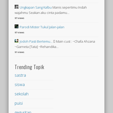
Ungkapan Sang Kalbu
Manis sepertimu Indah
wajahmu Seakan aku cinta padamu...
97 views
Parodi Mister Tukul Jalan-jalan
97 views
Jodoh Pasti Bertemu…
 Main cust : ~Chafa Ahzana
~Garneta [Tata] ~Rehandika...
91 views
Trending Topik
sastra
siswa
sekolah
puisi
geguritan