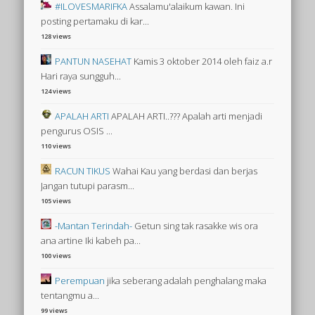
#ILOVESMARIFKA
Assalamu'alaikum kawan. Ini
posting pertamaku di kar...
128 views
PANTUN NASEHAT
Kamis 3 oktober 2014 oleh faiz a.r
Hari raya sungguh...
124 views
APALAH ARTI
APALAH ARTI..??? Apalah arti menjadi
pengurus OSIS ...
110 views
RACUN TIKUS
Wahai Kau yang berdasi dan berjas
Jangan tutupi parasm...
105 views
-Mantan Terindah-
Getun sing tak rasakke wis ora
ana artine Iki kabeh pa...
100 views
Perempuan
jika seberang adalah penghalang maka
tentangmu a...
99 views